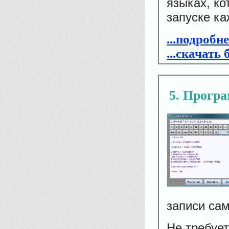
языках, к
запуске ка
...подробн
...скачать
5
Програ
записи са
Не требует