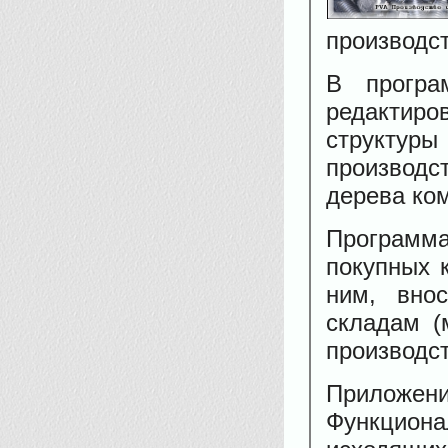
производст
В програ
редактиро
структур
производ
дерева ко
Программа
покупных 
ним, вно
складам (
производст
Приложен
Функцион