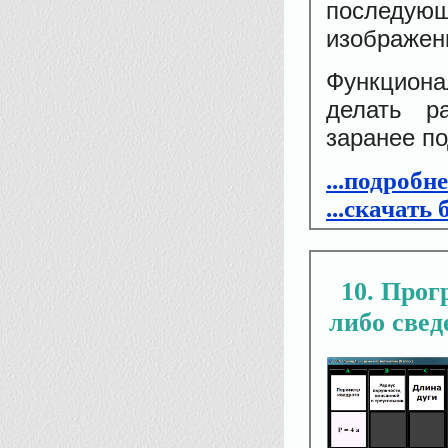
последу
изображен
Функциона
делать р
заранее по
...подробн
...скачать
10
Прогр
либо свед