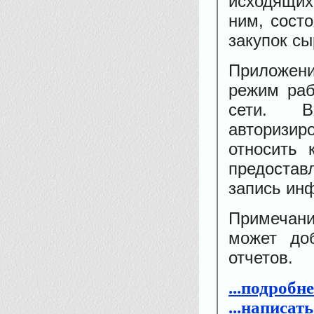
исходящих
ним, состо
закупок с
Приложени
режим раб
сети. В
авторизир
относить 
предостав
запись ин
Примечан
может до
отчетов.
...подробн
...написат