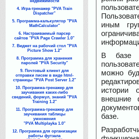
недвижимости
пользова
4
Игра-тренажер "PVA Train
Dispatcher"
Пользоват
5
Программа-калькулятор "PVA
иным гру
MathCalculator"
огранич
6
Настраиваемый парсер
сайтов "PVA Page Crawler 1.0"
информаци
7
Виджет на рабочий стол "PVA
Picture Show 1.2"
В базе в
8
Программа для хранения
пользоват
паролей "PVA Security"
9
Почтовый клиент для
можно буд
отправки писем в виде html-
страницы "PVA Post Server 1.2"
редактиро
10
Программа-тренажер для
истории 
заучивания каких-либо
сведений, формул, знаний "PVA
внешние ф
Training 1.2"
документо
11
Программа-тренажер для
заучивания таблицы
базе.
умножения
"PVA Multiplayka 1.0"
Разработч
12
Программа для организации
работы футзала
функциона