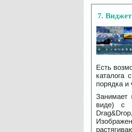
7
Виджет 
Есть возм
каталога 
порядка и
Занимает 
виде) с 
Drag&Drop
Изображ
растягиваю