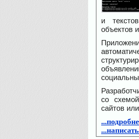
и тексто
объектов и
Прилож
автоматич
структу
объявлени
социальных
Разработч
со схемо
сайтов или
...подробн
...написат