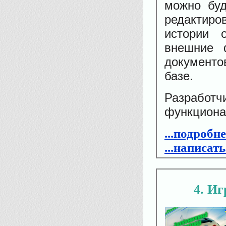
можно буд
редактиро
истории 
внешние ф
документо
базе.
Разработч
функциона
...подробн
...написат
4
Иг