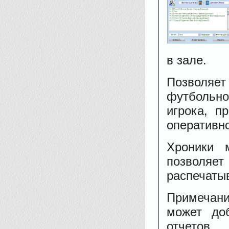
в зале.
Позволяе
футбольно
игрока, п
оперативн
Хроники 
позволяе
распечатыв
Примечани
может до
отчетов.