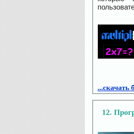
пользоват
...скачать
12
Прогр