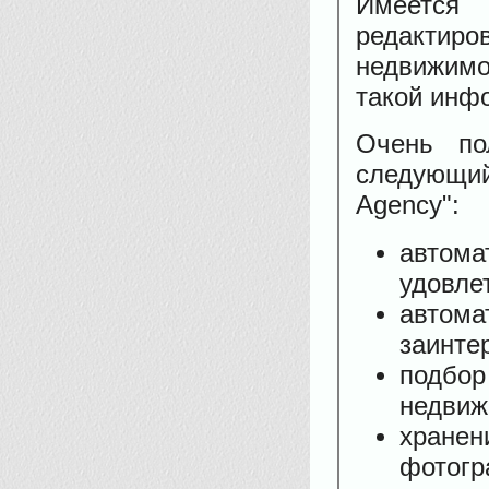
Имеется
редактир
недвижимос
такой инф
Очень по
следующи
Agency":
автом
удовле
автома
заинте
подбо
недвиж
хране
фотогр