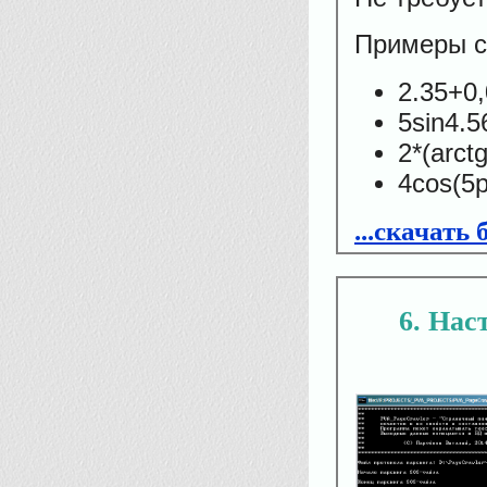
Примеры с
2.35+0,
5sin4.5
2*(arct
4cos(5p
...скачать
6
Наст