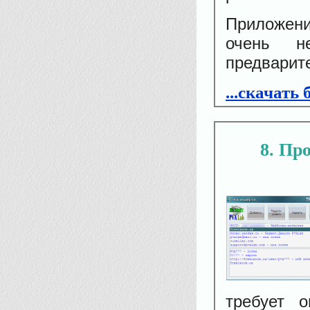
Приложени
очень н
предварит
...скачать
8
Про
требует о