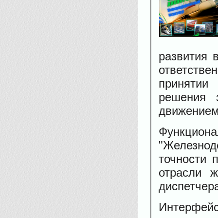
развития 
ответств
принятии 
решения 
движением
Функци
"Железнод
точности 
отрасли ж
диспетчера
Интерфейс