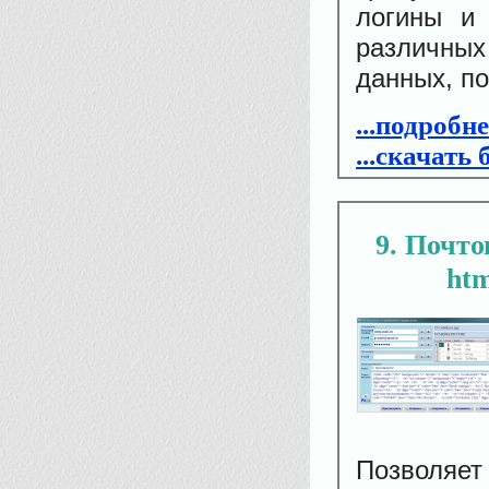
логины и 
различных 
данных, п
...подробн
...скачать
9
Почто
htm
Позволяе