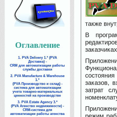
также внут
В програ
редактир
Оглавление
заказчиках
1
PVA Delivery 1.* (PVA
Приложен
Доставка) -
CRM для автоматизации работы
Функциона
службы доставки
состояния
2
PVA Manufacture & Warehouse
1.*
заказов, 
(PVA Производство и склад) -
система для автоматизации
затрат с
учета товарно-материальных
ценностей на производстве
номенклату
3
PVA Estate Agency 3.*
(PVA Агенство недвижимости) -
Приложени
CRM-система для
автоматизации работы агенства
режим раб