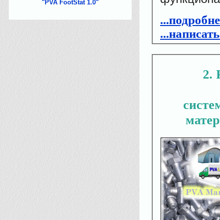
"PVA FootStat 1.0"
...подробн
...написат
2
систе
матер