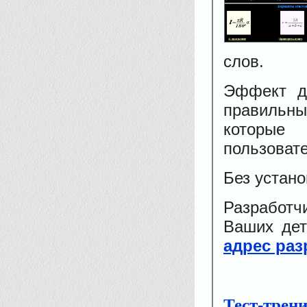
слов.
Эффект до
правильны
которые 
пользоват
Без устано
Разработч
Ваших дет
адрес ра
Тест-трени