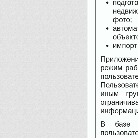
подго
недвиж
фото;
автома
объект
импорт
Приложени
режим раб
пользова
Пользоват
иным гру
огранич
информаци
В базе в
пользоват